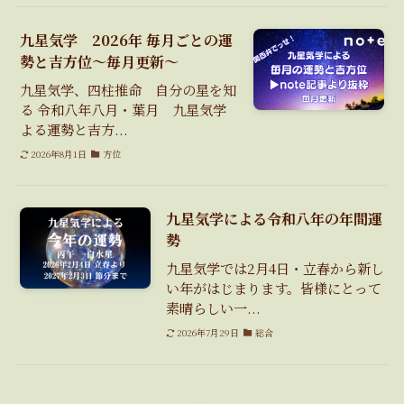
九星気学 2026年 毎月ごとの運
勢と吉方位〜毎月更新〜
九星気学、四柱推命 自分の星を知
る 令和八年八月・葉月 九星気学
よる運勢と吉方...
2026年8月1日
方位
九星気学による令和八年の年間運
勢
九星気学では2月4日・立春から新し
い年がはじまります。皆様にとって
素晴らしい一...
2026年7月29日
総合