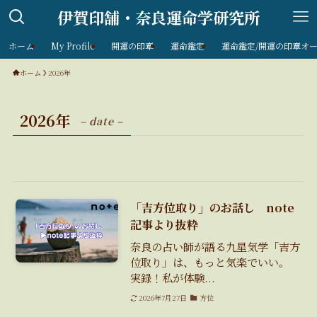
伊賀印舗・奈良運命学研究所
ホーム
My Profile
開運の印章
運命鑑定
運命鑑定/開運の印章オ
ホーム
2026年
2026年
– date –
「吉方位取り」のお話し note
記事より抜粋
奈良の占い師が語る九星気学「吉方
位取り」は、もっと気楽でいい。
実録！私が体験...
2026年7月27日
方位