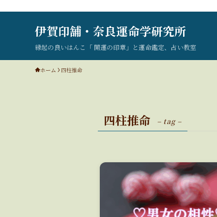
伊賀印舗・奈良運命学研究所
縁起の良いはんこ「 開運の印章」と運命鑑定、占い教室
ホーム
四柱推命
四柱推命
– tag –