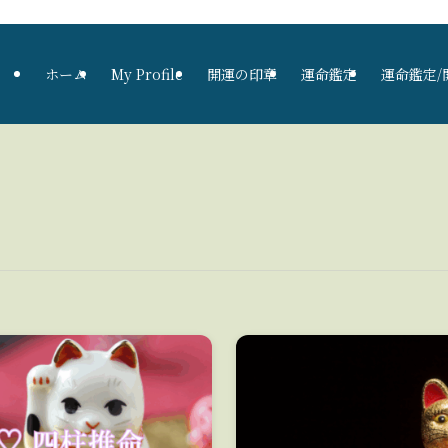
ホーム
My Profile
開運の印章
運命鑑定
運命鑑定/