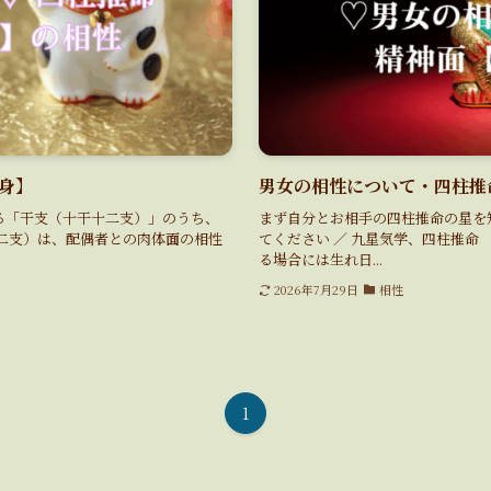
身】
男女の相性について・四柱推
る「干支（十干十二支）」のうち、
まず自分とお相手の四柱推命の星を知
二支）は、配偶者との肉体面の相性
てください ／ 九星気学、四柱推命
る場合には生れ日...
2026年7月29日
相性
1